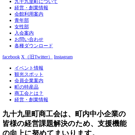
九十九里町について
経営・創業情報
会館利用案内
青年部
女性部
入会案内
お問い合わせ
各種ダウンロード
facebook
X（旧Twitter）
Instagram
イベント情報
観光スポット
会員企業案内
町の特産品
商工会とは？
経営・創業情報
九十九里町商工会は、町内中小企業の
皆様の経営課題解決のため、支援機能
の向上に努めてまいります。