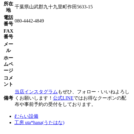
所在
千葉県山武郡九十九里町作田5633-15
地
電話
080-4442-4849
番号
FAX
番号
メー
ル
ホー
ムペ
ージ
コメ
ント
当店インスタグラム
もぜひ、フォロー・いいねよろし
備考
くお願いします！
公式LINE
ではお得なクーポンの配
布や事前予約の受付をしております。
むらい設備
工房 uta*hana(うたはな)