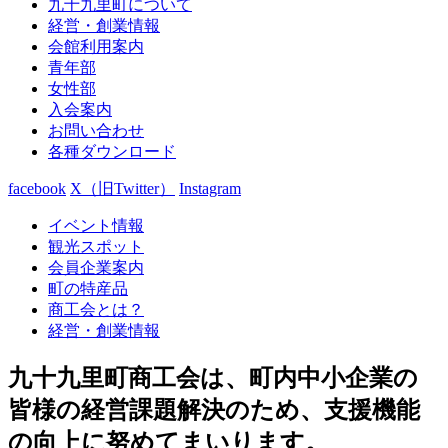
九十九里町について
経営・創業情報
会館利用案内
青年部
女性部
入会案内
お問い合わせ
各種ダウンロード
facebook
X（旧Twitter）
Instagram
イベント情報
観光スポット
会員企業案内
町の特産品
商工会とは？
経営・創業情報
九十九里町商工会は、町内中小企業の
皆様の経営課題解決のため、支援機能
の向上に努めてまいります。