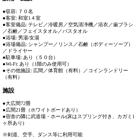
●収容: ７０名
●客室: 和室1４室
●客室備品: テレビ／冷暖房／空気清浄機／浴衣／歯ブラシ
／石鹸／フェイスタオル／バスタオル
●浴場: 男湯/女湯
●浴場備品: シャンプー／リンス／石鹸（ボディーソープ）
／ドライヤー
●駐車場: あり（５０台）
●Wi-Fi: あり（1階のみ使用可）
●その他施設: 広間／体育館（有料）／コインランドリー
（有料）
施設
●大広間72畳
●広間21畳（ホワイトボードあり）
●宿舎の隣に武道場・ホール(床はスプリング付き、カガミ1
ヶ所あり)
※剣道、空手、ダンス等に利用可能