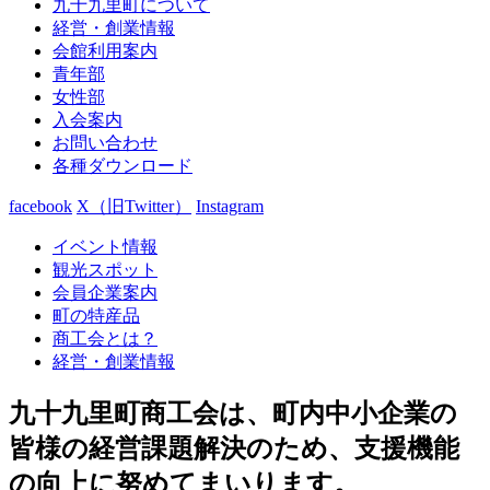
九十九里町について
経営・創業情報
会館利用案内
青年部
女性部
入会案内
お問い合わせ
各種ダウンロード
facebook
X（旧Twitter）
Instagram
イベント情報
観光スポット
会員企業案内
町の特産品
商工会とは？
経営・創業情報
九十九里町商工会は、町内中小企業の
皆様の経営課題解決のため、支援機能
の向上に努めてまいります。