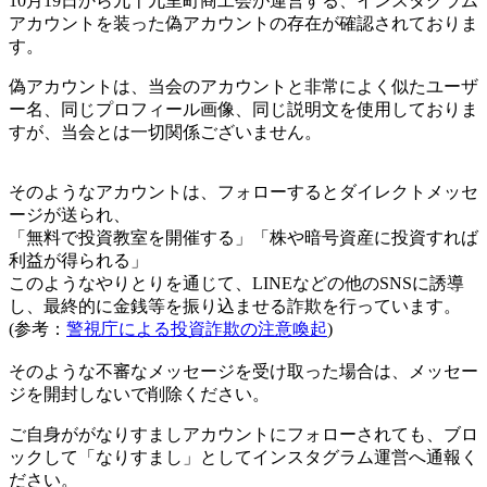
10月19日から九十九里町商工会が運営する、インスタグラム
アカウントを装った偽アカウントの存在が確認されておりま
す。
偽アカウントは、当会のアカウントと非常によく似たユーザ
ー名、同じプロフィール画像、同じ説明文を使用しておりま
すが、当会とは一切関係ございません。
そのようなアカウントは、フォローするとダイレクトメッセ
ージが送られ、
「無料で投資教室を開催する」「株や暗号資産に投資すれば
利益が得られる」
このようなやりとりを通じて、LINEなどの他のSNSに誘導
し、最終的に金銭等を振り込ませる詐欺を行っています。
(参考：
警視庁による投資詐欺の注意喚起
)
そのような不審なメッセージを受け取った場合は、メッセー
ジを開封しないで削除ください。
ご自身ががなりすましアカウントにフォローされても、ブロ
ックして「なりすまし」としてインスタグラム運営へ通報く
ださい。