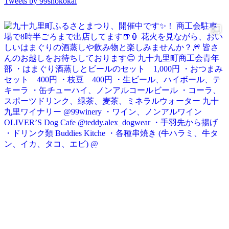
Tweets by 99shokokai