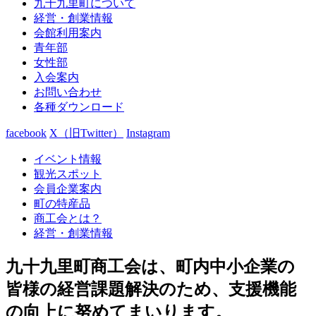
九十九里町について
経営・創業情報
会館利用案内
青年部
女性部
入会案内
お問い合わせ
各種ダウンロード
facebook
X（旧Twitter）
Instagram
イベント情報
観光スポット
会員企業案内
町の特産品
商工会とは？
経営・創業情報
九十九里町商工会は、町内中小企業の
皆様の経営課題解決のため、支援機能
の向上に努めてまいります。