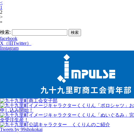
<
1
2
>
»
検索:
facebook
X（旧Twitter）
Instagram
Tweets by 99shokokai