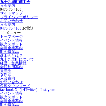
九十九里町商工会
入会案内
0475-76-4165
サイトマップ
プライバシーポリシー
お問い合わせ
入会案内
0475-76-4165
お電話
メニュー
トップページ
イベント情報
観光スポット
会員企業案内
町の特産品
商工会とは？
九十九里町について
経営・創業情報
会館利用案内
青年部
女性部
入会案内
お問い合わせ
各種ダウンロード
facebook
X（旧Twitter）
Instagram
イベント情報
観光スポット
会員企業案内
町の特産品