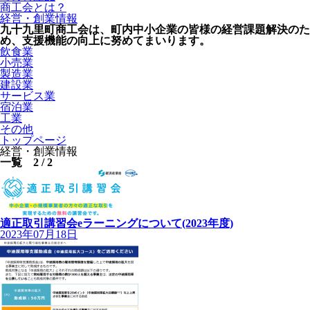
商工会とは？
経営・創業情報
九十九里町商工会は、町内中小企業の皆様の経営課題解決のた
め、支援機能の向上に努めてまいります。
飲食業
小売業
製造業
建設業
サービス業
宿泊業
工業
その他
トップページ
経営・創業情報
一覧 2 / 2
適正取引講習会eラーニングについて(2023年度)
2023年07月18日