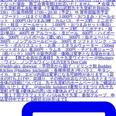
「第１７回フラフェスティバルin九十九里」参加グループ 申
込受付中です！【締切 8/10(月)まで】